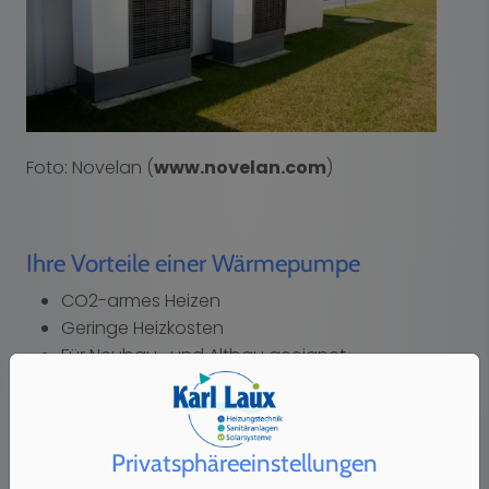
Foto: Novelan (
www.novelan.com
)
Ihre Vorteile einer Wärmepumpe
CO2-armes Heizen
Geringe Heizkosten
Für Neubau- und Altbau geeignet
Wertsteigerung Ihrer Immobilie
Heizen und Kühlen möglich
Geringe Wartungskosten
Privatsphäre­einstellungen
Zukunftssicher