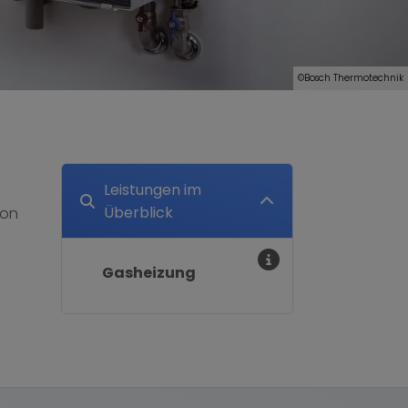
©Bosch Thermotechnik
Leistungen im
Überblick
Von
Gasheizung