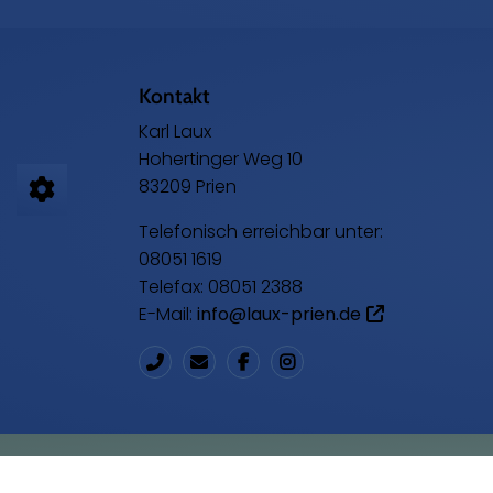
Footer - Kontaktdaten und Öffnungszeiten
Kontakt
Karl Laux
Hohertinger Weg 10
83209 Prien
Telefonisch erreichbar unter:
08051 1619
Telefax: 08051 2388
E-Mail:
info@laux-prien.de